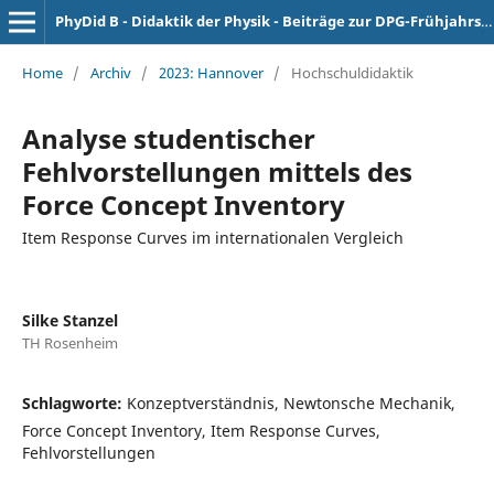
PhyDid B - Didaktik der Physik - Beiträge zur DPG-Frühjahrstagung
Home
/
Archiv
/
2023: Hannover
/
Hochschuldidaktik
Analyse studentischer
Fehlvorstellungen mittels des
Force Concept Inventory
Item Response Curves im internationalen Vergleich
Silke Stanzel
TH Rosenheim
Schlagworte:
Konzeptverständnis, Newtonsche Mechanik,
Force Concept Inventory, Item Response Curves,
Fehlvorstellungen