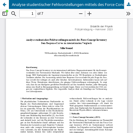
Analyse studentischer Fehlvorstellungen mittels des Force Concept Inventory