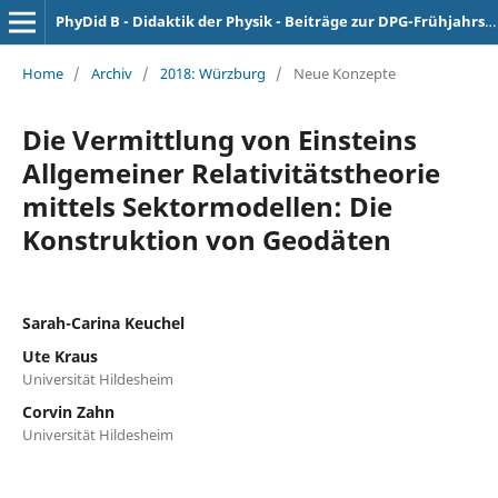
PhyDid B - Didaktik der Physik - Beiträge zur DPG-Frühjahrstagung
Home
/
Archiv
/
2018: Würzburg
/
Neue Konzepte
Die Vermittlung von Einsteins
Allgemeiner Relativitätstheorie
mittels Sektormodellen: Die
Konstruktion von Geodäten
Sarah-Carina Keuchel
Ute Kraus
Universität Hildesheim
Corvin Zahn
Universität Hildesheim