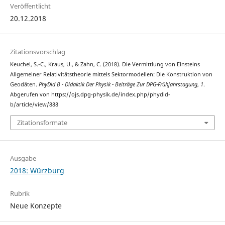
Veröffentlicht
20.12.2018
Zitationsvorschlag
Keuchel, S.-C., Kraus, U., & Zahn, C. (2018). Die Vermittlung von Einsteins
Allgemeiner Relativitätstheorie mittels Sektormodellen: Die Konstruktion von
Geodäten.
PhyDid B - Didaktik Der Physik - Beiträge Zur DPG-Frühjahrstagung
,
1
.
Abgerufen von https://ojs.dpg-physik.de/index.php/phydid-
b/article/view/888
Zitationsformate
Ausgabe
2018: Würzburg
Rubrik
Neue Konzepte