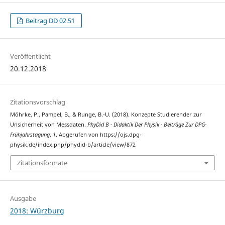
Beitrag DD 02.51
Veröffentlicht
20.12.2018
Zitationsvorschlag
Möhrke, P., Pampel, B., & Runge, B.-U. (2018). Konzepte Studierender zur
Unsicherheit von Messdaten.
PhyDid B - Didaktik Der Physik - Beiträge Zur DPG-
Frühjahrstagung
,
1
. Abgerufen von https://ojs.dpg-
physik.de/index.php/phydid-b/article/view/872
Zitationsformate
Ausgabe
2018: Würzburg