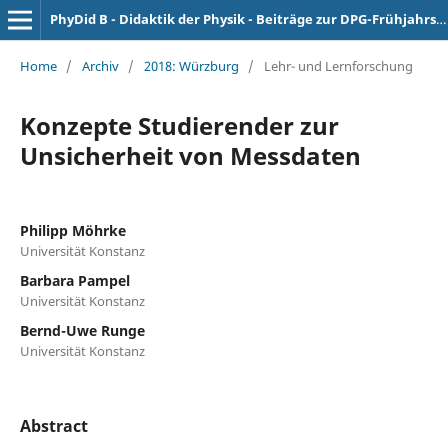
PhyDid B - Didaktik der Physik - Beiträge zur DPG-Frühjahrstagung
Home
/
Archiv
/
2018: Würzburg
/
Lehr- und Lernforschung
Konzepte Studierender zur
Unsicherheit von Messdaten
Philipp Möhrke
Universität Konstanz
Barbara Pampel
Universität Konstanz
Bernd-Uwe Runge
Universität Konstanz
Abstract