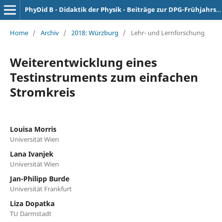
PhyDid B - Didaktik der Physik - Beiträge zur DPG-Frühjahrstagung
Home
/
Archiv
/
2018: Würzburg
/
Lehr- und Lernforschung
Weiterentwicklung eines
Testinstruments zum einfachen
Stromkreis
Louisa Morris
Universität Wien
Lana Ivanjek
Universität Wien
Jan-Philipp Burde
Universität Frankfurt
Liza Dopatka
TU Darmstadt