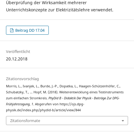
Überprüfung der Wirksamkeit mehrerer
Unterrichtskonzepte zur Elektrizitätslehre verwendet.
Beitrag DD 17.04
Veröffentlicht
20.12.2018
Zitationsvorschlag
Morris, L., Ivanjek, L., Burde, J.-P., Dopatka, L., Haagen-Schützenhöfer, C.,
Schubatzky, T., … Hopf, M. (2018). Weiterentwicklung eines Testinstruments
zum einfachen Stromkreis.
PhyDid B - Didaktik Der Physik - Beiträge Zur DPG-
Frühjahrstagung
,
1
. Abgerufen von https://ojs.dpg-
physik.de/index.php/phydid-b/article/view/844
Zitationsformate