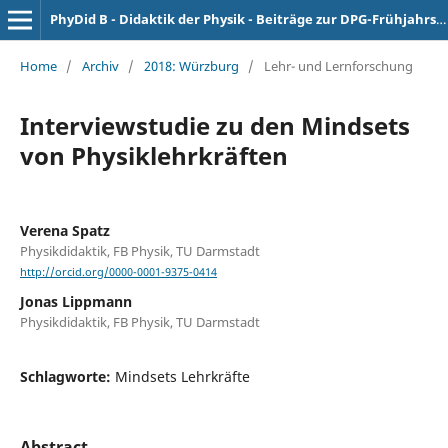
PhyDid B - Didaktik der Physik - Beiträge zur DPG-Frühjahrstagung
Home
/
Archiv
/
2018: Würzburg
/
Lehr- und Lernforschung
Interviewstudie zu den Mindsets
von Physiklehrkräften
Verena Spatz
Physikdidaktik, FB Physik, TU Darmstadt
http://orcid.org/0000-0001-9375-0414
Jonas Lippmann
Physikdidaktik, FB Physik, TU Darmstadt
Schlagworte:
Mindsets Lehrkräfte
Abstract