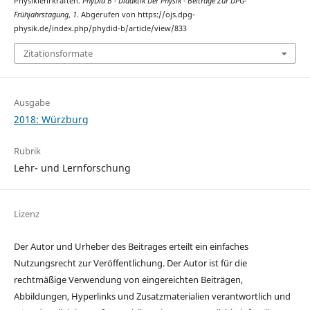
Physiklehrkräften.
PhyDid B - Didaktik Der Physik - Beiträge Zur DPG-
Frühjahrstagung
,
1
. Abgerufen von https://ojs.dpg-
physik.de/index.php/phydid-b/article/view/833
Zitationsformate
Ausgabe
2018: Würzburg
Rubrik
Lehr- und Lernforschung
Lizenz
Der Autor und Urheber des Beitrages erteilt ein einfaches
Nutzungsrecht zur Veröffentlichung. Der Autor ist für die
rechtmäßige Verwendung von eingereichten Beiträgen,
Abbildungen, Hyperlinks und Zusatzmaterialien verantwortlich und