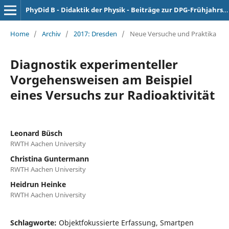
PhyDid B - Didaktik der Physik - Beiträge zur DPG-Frühjahrstagung
Home
/
Archiv
/
2017: Dresden
/
Neue Versuche und Praktika
Diagnostik experimenteller
Vorgehensweisen am Beispiel
eines Versuchs zur Radioaktivität
Leonard Büsch
RWTH Aachen University
Christina Guntermann
RWTH Aachen University
Heidrun Heinke
RWTH Aachen University
Schlagworte:
Objektfokussierte Erfassung, Smartpen