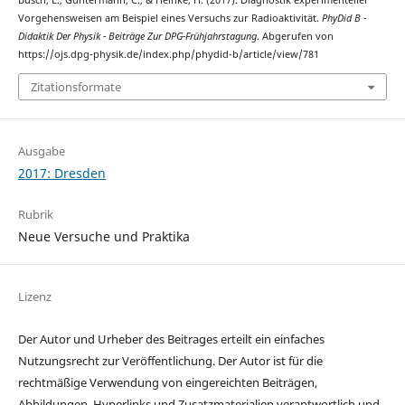
Büsch, L., Guntermann, C., & Heinke, H. (2017). Diagnostik experimenteller
Vorgehensweisen am Beispiel eines Versuchs zur Radioaktivität.
PhyDid B -
Didaktik Der Physik - Beiträge Zur DPG-Frühjahrstagung
. Abgerufen von
https://ojs.dpg-physik.de/index.php/phydid-b/article/view/781
Zitationsformate
Ausgabe
2017: Dresden
Rubrik
Neue Versuche und Praktika
Lizenz
Der Autor und Urheber des Beitrages erteilt ein einfaches
Nutzungsrecht zur Veröffentlichung. Der Autor ist für die
rechtmäßige Verwendung von eingereichten Beiträgen,
Abbildungen, Hyperlinks und Zusatzmaterialien verantwortlich und