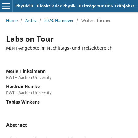
PhyDid B - Didaktik der Physik - Beiträge zur DPG-Frühjahrstagung
Home
/
Archiv
/
2023: Hannover
/
Weitere Themen
Labs on Tour
MINT-Angebote im Nachittags- und Freizeitbereich
Maria Hinkelmann
RWTH Aachen University
Heidrun Heinke
RWTH Aachen University
Tobias Winkens
Abstract