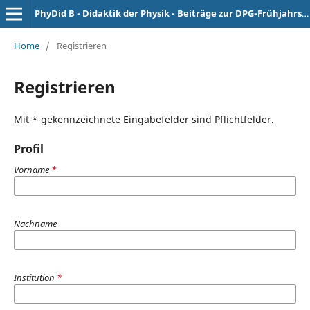
PhyDid B - Didaktik der Physik - Beiträge zur DPG-Frühjahrstagung
Home
/
Registrieren
Registrieren
Mit * gekennzeichnete Eingabefelder sind Pflichtfelder.
Profil
Vorname
*
Nachname
Institution
*