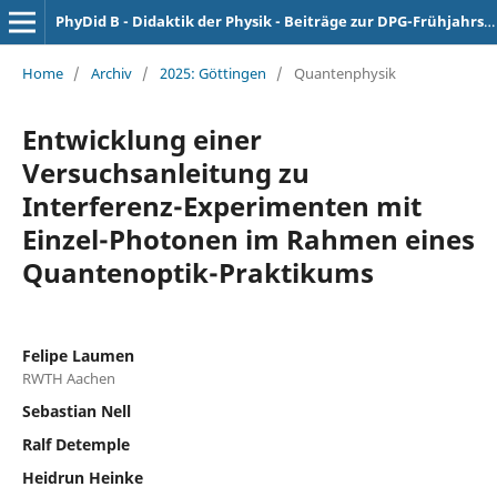
PhyDid B - Didaktik der Physik - Beiträge zur DPG-Frühjahrstagung
Home
/
Archiv
/
2025: Göttingen
/
Quantenphysik
Entwicklung einer
Versuchsanleitung zu
Interferenz-Experimenten mit
Einzel-Photonen im Rahmen eines
Quantenoptik-Praktikums
Felipe Laumen
RWTH Aachen
Sebastian Nell
Ralf Detemple
Heidrun Heinke