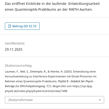
Das eröffnet Einblicke in die laufende Entwicklungsarbeit
eines Quantenoptik-Praktikums an der RWTH Aachen.
Beitrag DD 32.10
Veröffentlicht
29.11.2025
Zitationsvorschlag
Laumen, F., Nell, S., Detemple, R., & Heinke, H. (2025). Entwicklung einer
Versuchsanleitung zu Interferenz-Experimenten mit Einzel-Photonen im
Rahmen eines Quantenoptik-Praktikums.
PhyDid B - Didaktik Der Physik -
Beiträge Zur DPG-Frühjahrstagung
,
1
(1). Abgerufen von https://ojs.dpg-
physik.de/index.php/phydid-b/article/view/1498
Zitationsformate