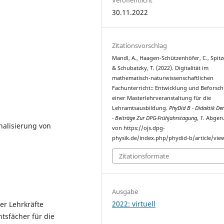
30.11.2022
Zitationsvorschlag
Mandl, A., Haagen-Schützenhöfer, C., Spitze
& Schubatzky, T. (2022). Digitalität im
mathematisch-naturwissenschaftlichen
Fachunterricht:: Entwicklung und Beforsc
einer Masterlehrveranstaltung für die
Lehramtsausbildung.
PhyDid B - Didaktik Der
- Beiträge Zur DPG-Frühjahrstagung
,
1
. Abger
nalisierung von
von https://ojs.dpg-
physik.de/index.php/phydid-b/article/vie
Zitationsformate
Ausgabe
2022: virtuell
er Lehrkräfte
tsfächer für die