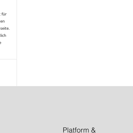
 für
ten
seite.
lich
e
)