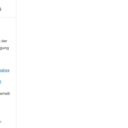
g
k der
agung
eative
0
rteilt
,