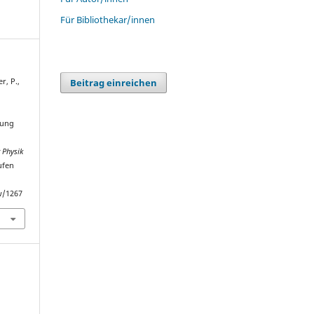
Für Bibliothekar/innen
Beitrag einreichen
r, P.,
hung
 Physik
ufen
w/1267