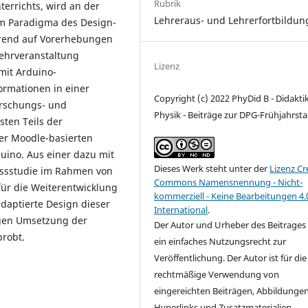
Rubrik
errichts, wird an der
Lehreraus- und Lehrerfortbildun
im Paradigma des Design-
erend auf Vorerhebungen
Lehrveranstaltung
Lizenz
mit Arduino-
ormationen in einer
Copyright (c) 2022 PhyDid B - Didakti
Forschungs- und
Physik - Beiträge zur DPG-Frühjahrst
sten Teils der
ner Moodle-basierten
uino. Aus einer dazu mit
Dieses Werk steht unter der
Lizenz Cr
essstudie im Rahmen von
Commons Namensnennung - Nicht-
ür die Weiterentwicklung
kommerziell - Keine Bearbeitungen 4.
daptierte Design dieser
International
.
gen Umsetzung der
Der Autor und Urheber des Beitrages e
robt.
ein einfaches Nutzungsrecht zur
Veröffentlichung. Der Autor ist für die
rechtmäßige Verwendung von
eingereichten Beiträgen, Abbildungen
Hyperlinks und Zusatzmaterialien