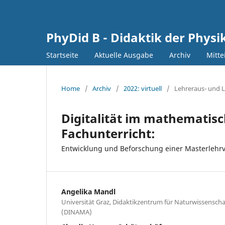
PhyDid B - Didaktik der Phys
Startseite
Aktuelle Ausgabe
Archiv
Mitte
Home
/
Archiv
/
2022: virtuell
/
Lehreraus- und L
Digitalität im mathematis
Fachunterricht:
Entwicklung und Beforschung einer Masterlehrv
Angelika Mandl
Universität Graz, Didaktikzentrum für Naturwissensc
(DINAMA)