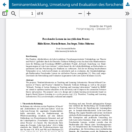
Seminarentwicklung, Umsetzung und Evaluation des forschenden Lernens im Lehr-Lern-Labor