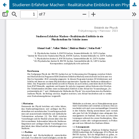
Studieren Erfahrbar Machen - Realitätsnahe Einblicke in ein Physikstudium für Schüler:innen