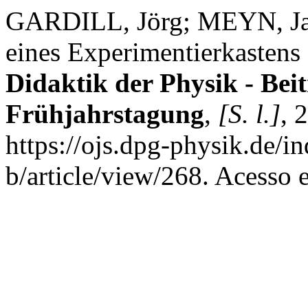
GARDILL, Jörg; MEYN, Ja
eines Experimentierkasten
Didaktik der Physik - Bei
Frühjahrstagung
,
[S. l.]
, 
https://ojs.dpg-physik.de/i
b/article/view/268. Acesso 