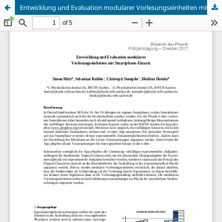
Entwicklung und Evaluation modularer Vorlesungseinheiten mit Smartphone-Einsatz