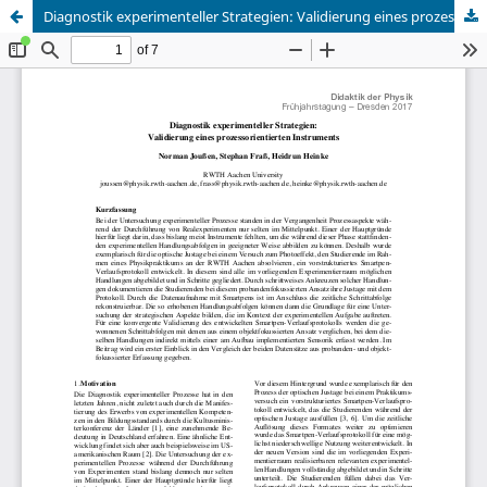
Diagnostik experimenteller Strategien: Validierung eines prozessorientierten Instruments