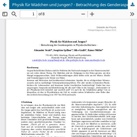
Physik für Mädchen und Jungen? - Betrachtung des Genderaspekts in Physikschulbüchern