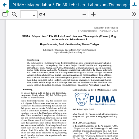
PUMA : Magnetlabor * Ein AR-Lehr-Lern-Labor zum Themengebiet (Elektro-) Magnetismus in der Sekundarstufe I