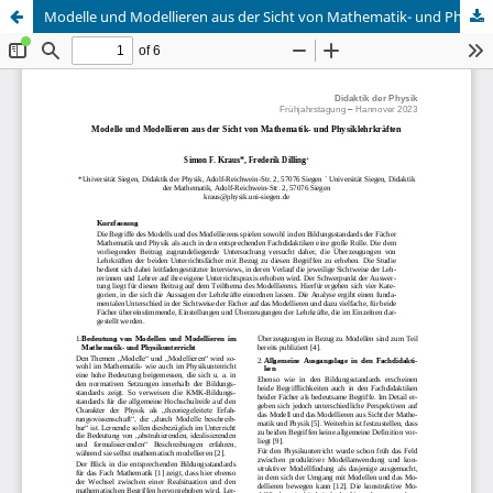
Modelle und Modellieren aus der Sicht von Mathematik- und Physiklehrkräften